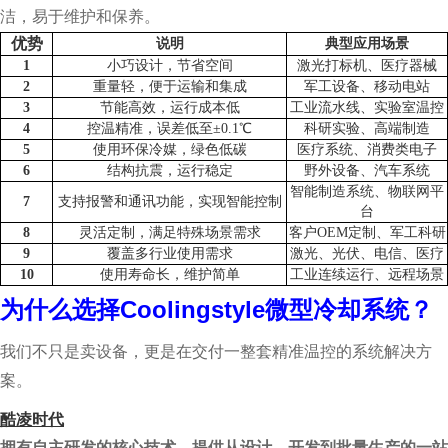
洁，易于维护和保养。
优势
说明
典型应用场景
1
小巧设计，节省空间
激光打标机、医疗器械
2
重量轻，便于运输和集成
军工设备、移动电站
3
节能高效，运行成本低
工业流水线、实验室温控
4
控温精准，误差低至±0.1℃
科研实验、高端制造
5
使用环保冷媒，绿色低碳
医疗系统、消费类电子
6
结构抗震，运行稳定
野外设备、汽车系统
智能制造系统、物联网平
7
支持报警和通讯功能，实现智能控制
台
8
灵活定制，满足特殊场景需求
客户OEM定制、军工科研
9
覆盖多行业使用需求
激光、光伏、电信、医疗
10
使用寿命长，维护简单
工业连续运行、远程场景
Coolingstyle
为什么选择
微型冷却系统？
我们不只是卖设备，更是在交付一整套精准温控的系统解决方
案。
酷凌时代
拥有自主研发的核心技术，提供从设计、开发到批量生产的一站