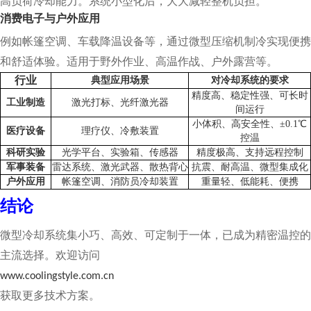
高负荷冷却能力。系统小型化后，大大减轻整机负担。
消费电子与户外应用
例如帐篷空调、车载降温设备等，通过微型压缩机制冷实现便携
和舒适体验。适用于野外作业、高温作战、户外露营等。
行业
典型应用场景
对冷却系统的要求
精度高、稳定性强、可长时
工业制造
激光打标、光纤激光器
间运行
小体积、高安全性、±0.1℃
医疗设备
理疗仪、冷敷装置
控温
科研实验
光学平台、实验箱、传感器
精度极高、支持远程控制
军事装备
雷达系统、激光武器、散热背心
抗震、耐高温、微型集成化
户外应用
帐篷空调、消防员冷却装置
重量轻、低能耗、便携
结论
微型冷却系统集小巧、高效、可定制于一体，已成为精密温控的
主流选择。欢迎访问
www.coolingstyle.com.cn
获取更多技术方案。