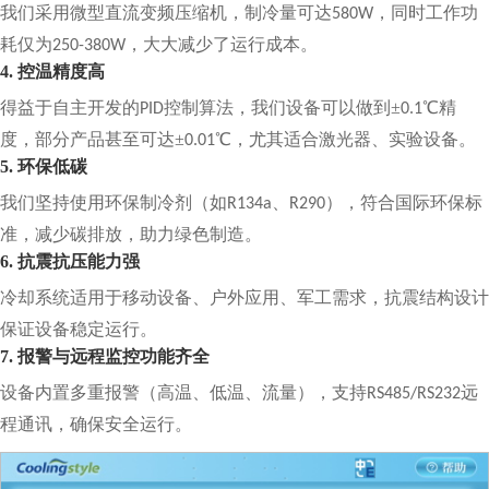
我们采用微型直流变频压缩机，制冷量可达
，同时工作功
580W
耗仅为
，大大减少了运行成本。
250-380W
4. 控温精度高
得益于自主开发的
控制算法，我们设备可以做到±
℃精
PID
0.1
度，部分产品甚至可达±
℃，尤其适合激光器、实验设备。
0.01
5. 环保低碳
我们坚持使用环保制冷剂（如
、
），符合国际环保标
R134a
R290
准，减少碳排放，助力绿色制造。
6. 抗震抗压能力强
冷却系统适用于移动设备、户外应用、军工需求，抗震结构设计
保证设备稳定运行。
7. 报警与远程监控功能齐全
设备内置多重报警（高温、低温、流量），支持
远
RS485/RS232
程通讯，确保安全运行。