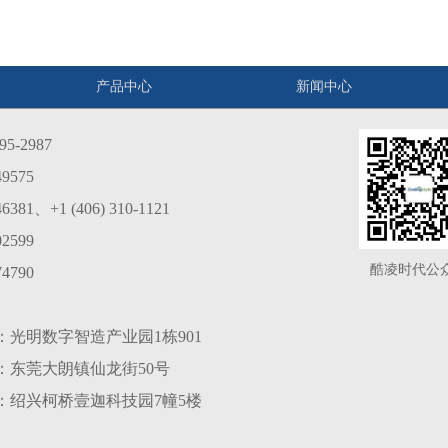
产品中心
新闻中心
5-2987
9575
1、+1 (406) 310-1121
2599
酷凌时代公
4790
光明数字智造产业园1栋901
：东莞大朗镇仙龙街50号
：绍兴柯桥壹迦科技园7幢5楼