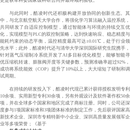
更是获军科委国家级科研合同并最终顺利验收。
与此同时，酷凌时代还积极构建开放协同的创新生态。其
中，与北京航空航天大学合作，将强化学习算法融入温控系统，
共同研发了自适应控制模型，通过智能体与环境的持续交互优
化，实现模型与PLC的双控制策略，达到快速响应、稳态精度与
能耗约束的动态平衡，温控精度最高可达±0.01℃，处于行业领
先水平；此外，酷凌时代还与清华大学深圳国际研究生院携手，
针对蒸气压缩制冷系统开发了AI多目标优化模型，能够智能寻
优压缩机转速、膨胀阀开度等关键参数，预测准确率超过92%，
成功将系统能效（COP）提升了10%以上，大大缩短了研制和调
试周期。
在持续的研发投入下，酷凌时代现已累计获得授权发明专利
10余项、实用新型专利30余项，另有外观设计及软件著作权50余
项，并在全球多个国家和地区完成了商标注册。同时，公司还深
度参与1项国家标准和3项团体标准的制定工作，先后获评国家高
新技术企业、深圳市专精特新中小企业、深圳高质量发展领军企
业等多项荣誉；《基于