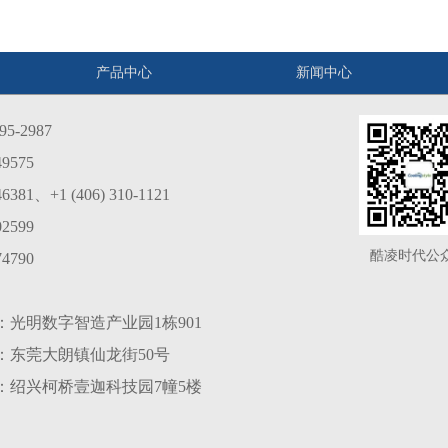
产品中心
新闻中心
5-2987
9575
1、+1 (406) 310-1121
2599
酷凌时代公
4790
光明数字智造产业园1栋901
：东莞大朗镇仙龙街50号
：绍兴柯桥壹迦科技园7幢5楼