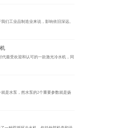
，对于我们工业品制造业来说，影响依旧深远。
水机
凌时代最受欢迎和认可的一款激光冷水机，同
就是水泵，然水泵的2个重要参数就是扬
公开了一种双循环冷水机，包括外部机壳和设