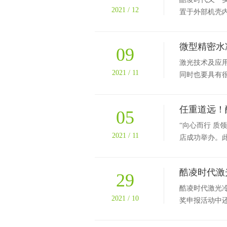
2021 / 12
置于外部机壳内
微型精密水
09
激光技术及应
2021 / 11
同时也要具有很
任重道远！
05
“向心而行 质
2021 / 11
店成功举办。此
酷凌时代激
29
酷凌时代激光冷
2021 / 10
奖申报活动中还