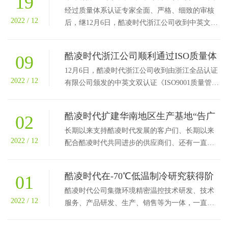
19
项体系认证
经过质量体系认证专家全面、严格、细致的审核
2022 / 12
后，继12月6日，酷凌时代浙江公司收到中英文
ISO两项管理体系后，12月15日，酷凌时代深圳公
司再次取得I...
酷凌时代浙江公司顺利通过ISO质量体
09
系和环境体系认证
12月6日，酷凌时代浙江公司收到由浙江全品认证
2022 / 12
有限公司颁发的中英文双认证《ISO9001质量管理
体系认证证书》《ISO14001环境管理体系认证证
书》。...
酷凌时代扩建华南地区生产基地“告广
02
大同胞书”
长期以来支持酷凌时代发展的客户们、长期以来
2022 / 12
配合酷凌时代共同进步的供应商们、还有一直以
来热忱关心酷凌时代发展的朋友们： 感谢大家长
期...
酷凌时代在-70℃低温制冷研究获得阶
01
段性进展
酷凌时代公司集微环境精密温控技术研发、技术
2022 / 12
服务、产品研发、生产、销售等为一体，一直坚
持为客户提供从解决方案到产品生产的一站式服
务。近期公司承...