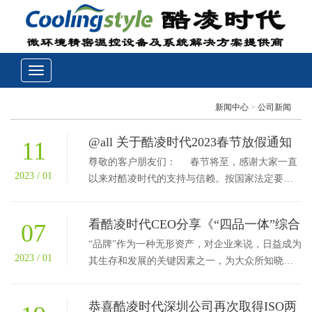
新闻中心
>
公司新闻
@all 关于酷凌时代2023春节放假通知
11
尊敬的客户朋友们： 春节将至，感谢大家一直
2023 / 01
以来对酷凌时代的支持与信赖。按国家法定要求
并结合公司实际工作安排，酷凌时代公...
看酷凌时代CEO分享《“四品一体”综合
07
打造企业品牌资产—COOLINGSTYLE
“品牌”作为一种无形资产，对企业来说，日益成为
品牌形象建设的思考》
2023 / 01
其生存和发展的关键因素之一，为大众所知晓并
信任的品牌对企业来说就意味着市场、地位和利
润。因此，...
恭喜酷凌时代深圳公司再次取得ISO两