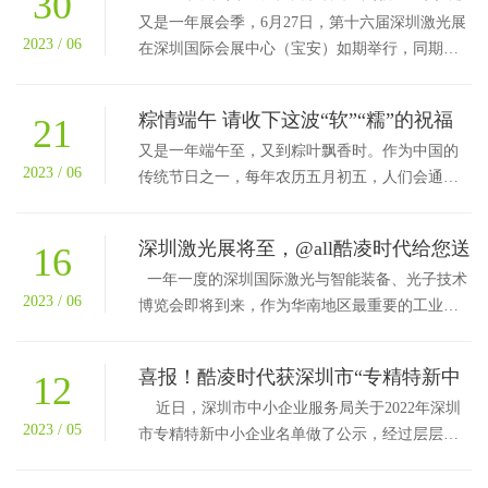
30
获满满
又是一年展会季，6月27日，第十六届深圳激光展
2023 / 06
在深圳国际会展中心（宝安）如期举行，同期进
行的还有华南国际工业博览会工业自动化、机器
视觉、数控机床...
粽情端午 请收下这波“软”“糯”的祝福
21
又是一年端午至，又到粽叶飘香时。作为中国的
2023 / 06
传统节日之一，每年农历五月初五，人们会通过
吃粽子、赛龙舟、挂艾草、采药等来庆祝这个节
日。端午节，端...
深圳激光展将至，@all酷凌时代给您送
16
邀请函啦！
一年一度的深圳国际激光与智能装备、光子技术
2023 / 06
博览会即将到来，作为华南地区最重要的工业盛
会之一，涵盖各行业的最新发展趋势，相信本次
展...
喜报！酷凌时代获深圳市“专精特新中
12
小企业”荣誉称号
近日，深圳市中小企业服务局关于2022年深圳
2023 / 05
市专精特新中小企业名单做了公示，经过层层严
格遴选，深圳市酷凌时代科技有限公司（以下...